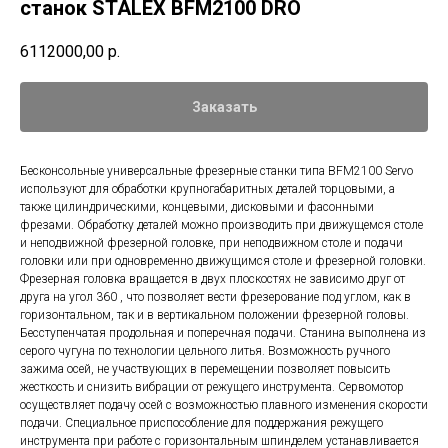
станок STALEX BFM2100 DRO
6112000,00
р.
Заказать
Бесконсольные универсальные фрезерные станки типа BFM2100 Servo
используют для обработки крупногабаритных деталей торцовыми, а
также цилиндрическими, концевыми, дисковыми и фасонными
фрезами. Обработку деталей можно производить при движущемся столе
и неподвижной фрезерной головке, при неподвижном столе и подачи
головки или при одновременно движущимся столе и фрезерной головки.
Фрезерная головка вращается в двух плоскостях не зависимо друг от
друга на угол 360 , что позволяет вести фрезерование под углом, как в
горизонтальном, так и в вертикальном положении фрезерной головы.
Бесступенчатая продольная и поперечная подачи. Станина выполнена из
серого чугуна по технологии цельного литья. Возможность ручного
зажима осей, не участвующих в перемещении позволяет повысить
жесткость и снизить вибрации от режущего инструмента. Сервомотор
осуществляет подачу осей с возможностью плавного изменения скорости
подачи. Специальное приспособление для поддержания режущего
инструмента при работе с горизонтальным шпинделем устанавливается