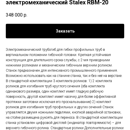
электромеханический Stalex RBM-20
348 000
р.
Заказать
Электромеханический трубогиб для гибки профильных труб в
вертикальном положении гибочной головки. Крепкая устойчивая
конструкция для длительного срока службы, с 2-мя приводными
нижними роликами и механическим гибочным верхним роликом.
Станок предназначен для интенсивного промышленного применения.
Возможно использовать как на станине станка, так и без неё на верстаке.
В стандартной комплектации 3 комплекта роликов: 1) 2 комплекта
роликов для изгибания труб круглого сечения (оба комплекта
одинакового размера, один комплект имеет гладкую рабочую
поверхность, другой комплект имеет насечку для более эффективной
протяжки заготовки исключая его проскальзывание) 2) комплект
роликов для изгибания труб профильных и других сечений Станок
управляется двумя ножными педалями, кнопкой аварийной остановки,
на стойке размещена рукоять для переноса. В стандартной комплектации
станка установлен цифровой дисплей (индикатор повторяемости) – для
верхнего гибочного ролика. Стандартные ролики Дополнительные ролики