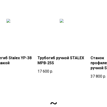
гиб Stalex YP-38
Трубогиб ручной STALEX
Станок
авкой
MPB-25S
профиле
ручной 
17 600
р.
37 800
р.
~