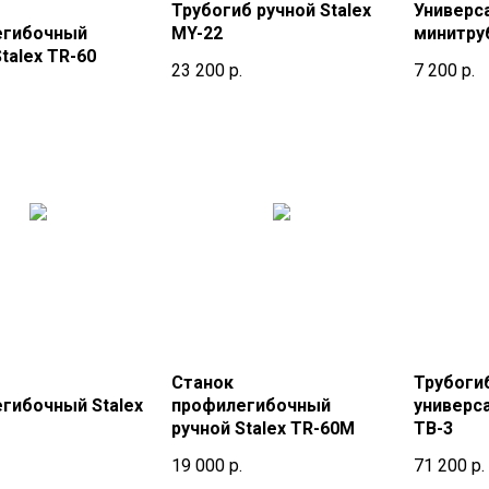
Трубогиб ручной Stalex
Универс
егибочный
MY-22
минитру
talex TR-60
23 200
р.
7 200
р.
Станок
Трубоги
гибочный Stalex
профилегибочный
универс
ручной Stalex TR-60M
TB-3
19 000
р.
71 200
р.