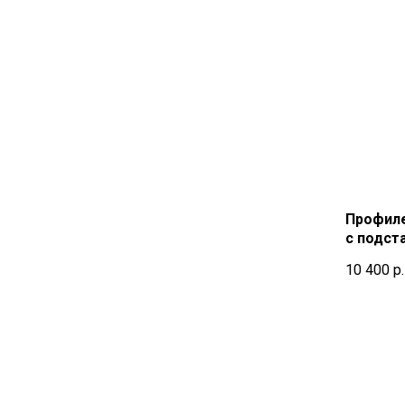
Профиле
с подст
10 400
р.