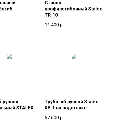
альный
Станок
богиб
профилегибочный Stalex
TR-10
11 400
р.
б ручной
Трубогиб ручной Stalex
альный STALEX
RB-1 на подставке
57 600
р.