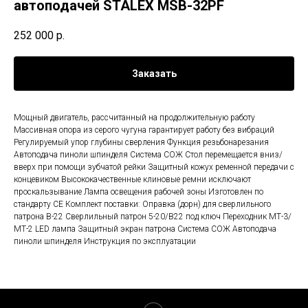
автоподачей STALEX MSB-32PF
252 000
р.
Заказать
Мощный двигатель, рассчитанный на продолжительную работу
Массивная опора из серого чугуна гарантирует работу без вибраций
Регулируемый упор глубины сверления Функция резьбонарезания
Автоподача пиноли шпинделя Система СОЖ Стол перемещается вниз/
вверх при помощи зубчатой рейки Защитный кожух ременной передачи с
концевиком Высококачественные клиновые ремни исключают
проскальзывание Лампа освещения рабочей зоны Изготовлен по
стандарту СЕ Комплект поставки: Оправка (дорн) для сверлильного
патрона B-22 Сверлильный патрон 5-20/В22 под ключ Переходник МТ-3/
МТ-2 LED лампа Защитный экран патрона Система СОЖ Автоподача
пиноли шпинделя Инструкция по эксплуатации