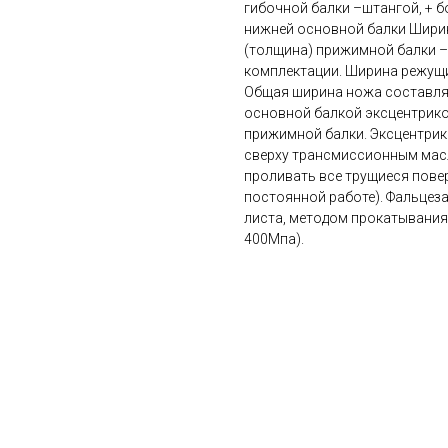
гибочной балки –штангой, + 
нижней основной балки Ширин
(толщина) прижимной балки –
комплектации. Ширина режущи
Общая ширина ножа составляе
основной балкой эксцентрик
прижимной балки. Эксцентри
сверху трансмиссионным масл
проливать все трущиеся повер
постоянной работе). Фальцеза
листа, методом прокатывания 
400Мпа).