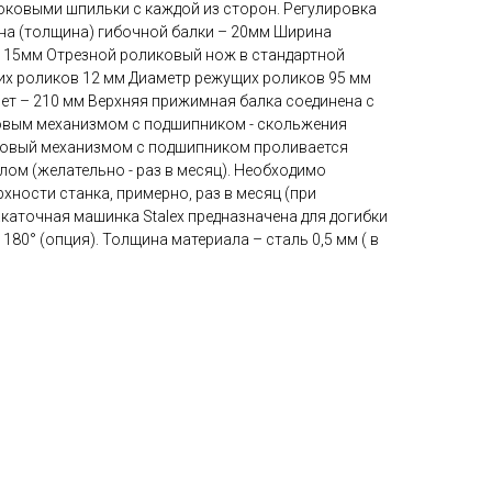
боковыми шпильки с каждой из сторон. Регулировка
а (толщина) гибочной балки – 20мм Ширина
 15мм Отрезной роликовый нож в стандартной
х роликов 12 мм Диаметр режущих роликов 95 мм
т – 210 мм Верхняя прижимная балка соединена с
овым механизмом с подшипником - скольжения
ковый механизмом с подшипником проливается
ом (желательно - раз в месяц). Необходимо
хности станка, примерно, раз в месяц (при
каточная машинка Stalex предназначена для догибки
180° (опция). Толщина материала – сталь 0,5 мм ( в