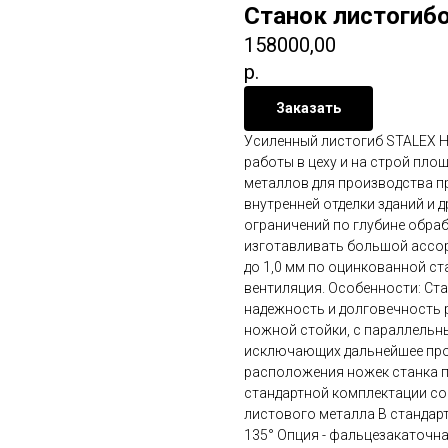
Станок листогибо
158000,00
р.
Заказать
Усиленный листогиб STALEX H
работы в цеху и на строй пло
металлов для производства п
внутренней отделки зданий и 
ограничений по глубине обра
изготавливать большой ассор
до 1,0 мм по оцинкованной ста
вентиляция. Особенности: Ста
надежность и долговечность 
ножной стойки, с параллель
исключающих дальнейшее пров
расположения ножек станка п
стандартной комплектации со
листового металла В стандарт
135° Опция - фальцезакаточна