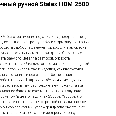
чный ручной Stalex HBM 2500
BM без ограничения подачи листа, предназначен для
щадке - выполняет резку, гибку и формовку листовых
рофилей, доборных элементов кровли, наружной и
других профильных металлоизделий. Отсутствие
батываемого металла дает возможность
тимент изделий из листового материала толщиной
ли. В том числе и такие изделия, как квадратная
льная станина и вес станка обеспечивает
работы станка. Надёжная жёсткая конструкция
ным вертикальным расположением ножек станка
исание балок по краям станка (как в случаях
од углом/в центр на длинах 2500мм/3000мм). В
 станком поставляется отрезной нож для раскроя
ной комплектации - угломер в диапазоне от 0° до
я машинка Stalex Станок имеет регулировку