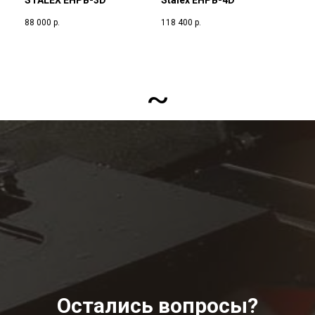
STALEX EHPB-3D
Stalex EHPB-4D
88 000
р.
118 400
р.
~
Остались вопросы?