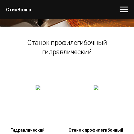
СтинВолга
If a building becomes architecture, then it is art
Станок профилегибочный
гидравлический
Гидравлический
Станок профилегибочный