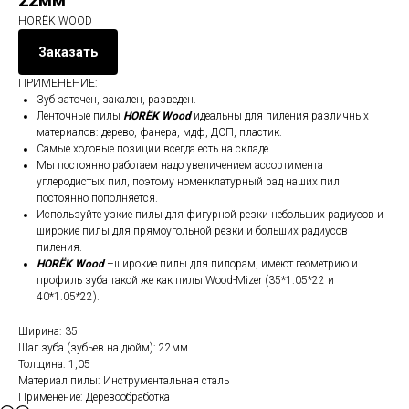
22мм
HORЁK WOOD
Заказать
ПРИМЕНЕНИЕ:
Зуб заточен, закален, разведен.
Ленточные пилы
HORЁK
Wood
идеальны для пиления различных
материалов: дерево, фанера, мдф, ДСП, пластик.
Самые ходовые позиции всегда есть на складе.
Мы постоянно работаем надо увеличением ассортимента
углеродистых пил, поэтому номенклатурный рад наших пил
постоянно пополняется.
Используйте узкие пилы для фигурной резки небольших радиусов и
широкие пилы для прямоугольной резки и больших радиусов
пиления.
HORЁK
Wood
–широкие пилы для пилорам, имеют геометрию и
профиль зуба такой же как пилы Wood-Mizer (35*1.05*22 и
40*1.05*22).
Ширина: 35
Шаг зуба (зубьев на дюйм): 22мм
Толщина: 1,05
Материал пилы: Инструментальная сталь
Применение: Деревообработка