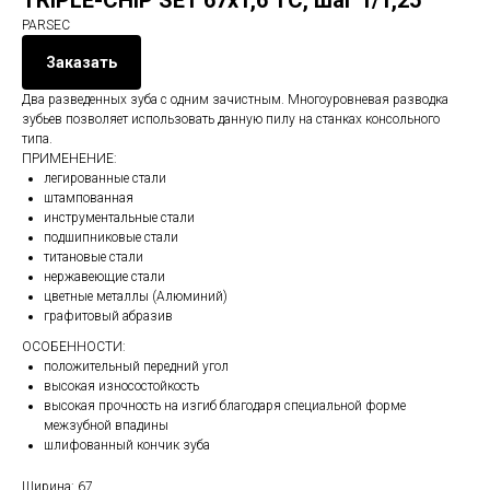
TRIPLE-CHIP SET 67х1,6 ТС, шаг 1/1,25
PARSEC
Заказать
Два разведенных зуба с одним зачистным. Многоуровневая разводка
зубьев позволяет использовать данную пилу на станках консольного
типа.
ПРИМЕНЕНИЕ:
легированные стали
штампованная
инструментальные стали
подшипниковые стали
титановые стали
нержавеющие стали
цветные металлы (Алюминий)
графитовый абразив
ОСОБЕННОСТИ:
положительный передний угол
высокая износостойкость
высокая прочность на изгиб благодаря специальной форме
межзубной впадины
шлифованный кончик зуба
Ширина: 67