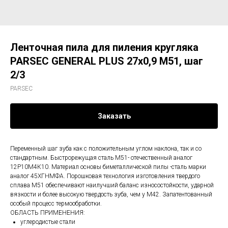
Ленточная пила для пиления кругляка
PARSEC GENERAL PLUS 27х0,9 M51, шаг
2/3
PARSEC
Заказать
Переменный шаг зуба как с положительным углом наклона, так и со
стандартным. Быстрорежущая сталь М51- отечественный аналог
12Р10М4К10. Материал основы биметаллической пилы -сталь марки
аналог 45ХГНМФА. Порошковая технология изготовления твердого
сплава М51 обеспечивают наилучший баланс износостойкости, ударной
вязкости и более высокую твердость зуба, чем у М42. Запатентованный
особый процесс термообработки.
ОБЛАСТЬ ПРИМЕНЕНИЯ:
углеродистые стали