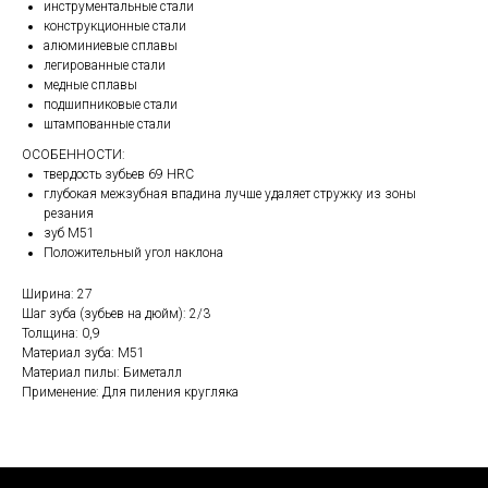
инструментальные стали
конструкционные стали
алюминиевые сплавы
легированные стали
медные сплавы
подшипниковые стали
штампованные стали
ОСОБЕННОСТИ:
твердость зубьев 69 HRC
глубокая межзубная впадина лучше удаляет стружку из зоны
резания
зуб М51
Положительный угол наклона
Ширина: 27
Шаг зуба (зубьев на дюйм): 2/3
Толщина: 0,9
Материал зуба: М51
Материал пилы: Биметалл
Применение: Для пиления кругляка