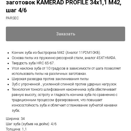
заготовок KAMERAD PROFILE 34х1,1 М42,
шаг 4/6
PARSEC
Заказать
Кончик зуба из быстрореза М42 (Аналог 11Р2М10К8).
Основа пилы из пружинно рессорной стали, аналог 45ХГНМФА.
Твердость зуба HRC 65-67.
Угол наклона зуба от 10 градусов в зависимости от шага позволяет
использовать пилы на различных заготовках.
Широкая разводка против заклинивания пилы
Зуб с упроченной , усиленной спинкой против ударных нагрузок
Технология тонкого шлифования наконечника зуба обеспечивает
равную высоту, остроту и гладкость кончика зуба по сравнению с
традиционным процессом фрезерования, что повышает
износостойкость зуба и облегчает сглаживание зубчатой канавки
зуба;
Ширина: 34
Шаг зуба (зубьев на дюйм): 4/6
Толщина: 1,1